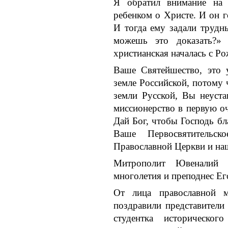
Я обратил внимание на о
ребенком о Христе. И он г
И тогда ему задали труд
можешь это доказать?»
христианская началась с Р
Ваше Святейшество, это 
земле Российской, потому 
земли Русской, Вы неуста
миссионерство в первую о
Дай Бог, чтобы Господь б
Ваше Первосвятительск
Православной Церкви и на
Митрополит Ювеналий 
многолетия и преподнес Ег
От лица православной 
поздравили представител
студентка историческ