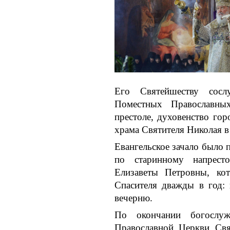
Его Святейшеству сосл
Поместных Православны
престоле, духовенство го
храма Святителя Николая в
Евангельское зачало было
по старинному напрест
Елизаветы Петровны, ко
Спасителя дважды в год:
вечерню.
По окончании богослу
Православной Церкви Свя