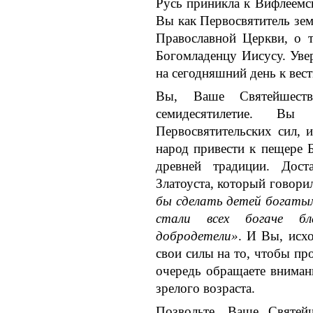
Русь приникла к Вифлеемс
Вы как Первосвятитель зем
Православной Церкви, о т
Богомладенцу Иисусу. Увер
на сегодняшний день к вес
Вы, Ваше Святейшест
семидесятилетие. Вы
Первосвятительских сил, 
народ привести к пещере Б
древней традиции. Дост
Златоуста, который говори
бы сделать детей богатым
стали всех богаче бл
добродетели»
. И Вы, исхо
свои силы на то, чтобы про
очередь обращаете вниман
зрелого возраста.
Позвольте, Ваше Святей