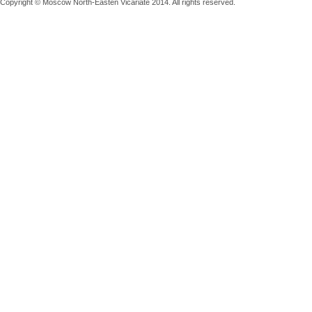
Copyright © Moscow North-Easten Vicariate 2014. All rights reserved.