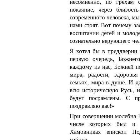
несомненно, по грехам с
покаяние, через близост
современного человека, м
нами стоят. Вот почему за
воспитании детей и молод
сознательно верующего чел
Я хотел бы в преддверии 
первую очередь, Божиего
каждому из нас, Божией п
мира, радости, здоровья
семьях, мира в душе. И д
всю историческую Русь, 
будут посрамлены. С п
поздравляю вас!»
При совершении молебна Е
числе которых был и н
Хамовниках епископ По
собора.