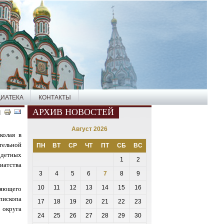
ИАТЕКА
КОНТАКТЫ
АРХИВ НОВОСТЕЙ
Август 2026
колая в
ельной
ПН
ВТ
СР
ЧТ
ПТ
СБ
ВС
годетных
1
2
иатства
3
4
5
6
7
8
9
10
11
12
13
14
15
16
ляющего
ископа
17
18
19
20
21
22
23
 округа
24
25
26
27
28
29
30