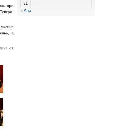
31
олы при
« Апр
Северо-
олжение
ень», в
ение от