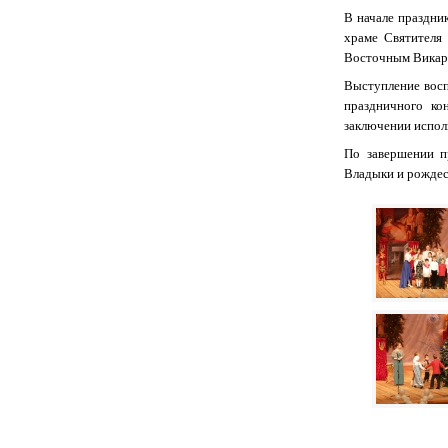
В начале праздни
храме Святителя
Восточным Викар
Выступление восп
праздничного ко
заключении испол
По завершении п
Владыки и рождес