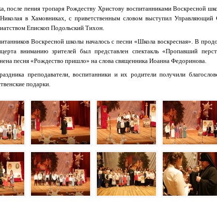
ка, после пения тропаря Рождеству Христову воспитанниками Воскресной шк
 Николая в Хамовниках, с приветственным словом выступил Управляющий 
иатством Епископ Подольский Тихон.
итанников Воскресной школы началось с песни «Школа воскресная». В прод
нцерта вниманию зрителей был представлен спектакль «Пропавший перст
нена песня «Рождество пришло» на слова священника Иоанна Федоринова.
раздника преподаватели, воспитанники и их родители получили благослов
твенские подарки.