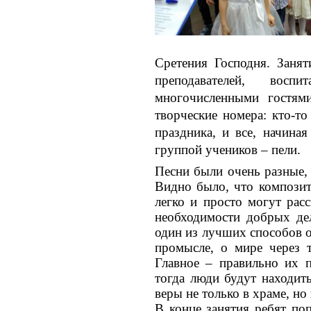
Сретения Господня.
Занят
преподавателей, вос
многочисленными гостями
творческие номера: кто-то
праздника, и все, начина
группой учеников – пели.
Песни были очень разные,
Видно было, что композит
легко и просто могут рас
необходимости добрых дел
один из лучших способов о
промысле, о мире через 
Главное – правильно их 
тогда люди будут находит
веры не только в храме, н
В конце занятия ребят по