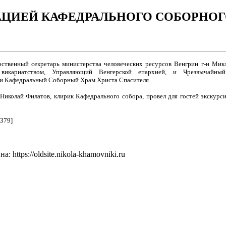
ЦИЕЙ КАФЕДРАЛЬНОГО CОБОРНОГ
рственный секретарь министерства человеческих ресурсов Венгрии г-н М
 викариатством, Управляющий Венгерской епархией, и Чрезвычай
ли Кафедральный Соборный Храм Христа Спасителя.
Николай Филатов, клирик Кафедрального собора, провел для гостей экскурс
=379]
: https://oldsite.nikola-khamovniki.ru