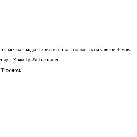
ас от мечты каждого христианина – побывать на Святой Земле.
астырь, Храм Гроба Господня…
й Тихоном.