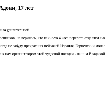
Адони, 17 лет
была удивительной!
венников, не верилось, что какие-то 4 часа перелета отделяют н
икогда не забуду прекрасных пейзажей Израиля, Горненский мон
ые к нам организатором этой чудесной поездки - нашим Владыко