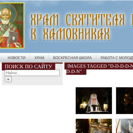
НОВОСТИ
ХРАМ
ВОСКРЕСНАЯ ШКОЛА
РАБОТА С МОЛО
ПОИСК ПО САЙТУ
IMAGES TAGGED "D-D-D-D-N
D-D-N"