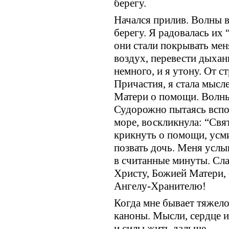
берегу.
Начался прилив. Волны в
берегу. Я радовалась их
они стали покрывать меня
воздух, перевести дыхани
немного, и я утону. От с
Причастия, я стала мысл
Матери о помощи. Волны 
Судорожно пытаясь вспо
море, воскликнула: “Свя
крикнуть о помощи, усм
позвать дочь. Меня услы
в считанные минуты. Сла
Христу, Божией Матери,
Ангелу-Хранителю!
Когда мне бывает тяжело
каноны. Мысли, сердце 
и силы жить дальше.