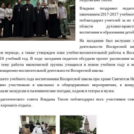
Владыка поздравил педаг
окончанием 2017-2017 учебного
поблагодарил учителей за их 
области духовно-нравств
воспитания и образования детей
На заседании был заслушан 
деятельности Воскресной ш
м периоде, а также утвержден план учебно-воспитательной работы в Вос
18 учебный год. В ходе заседания педагоги обсудили проект расписания н
 тему работы иконописной группы учащихся в новом учебном году и в
изационно-воспитательной деятельности Воскресной школы.
шего учебного года воспитанники Воскресной школы при храме Святителя Ни
ивно участвовали в школьных и общецерковных мероприятиях, в конк
шали экскурсии и паломнические поездки, ходили в театры и музеи.
дагогического совета Владыка Тихон поблагодарил всех участников сов
 хорошего отдыха.