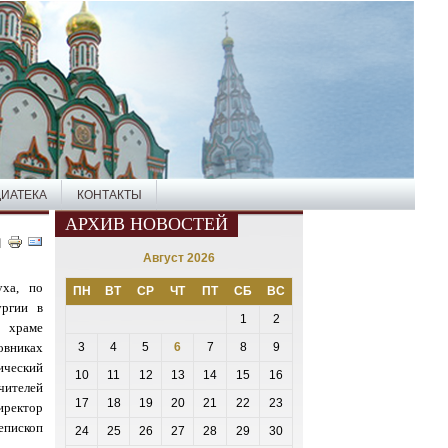
ИАТЕКА
КОНТАКТЫ
АРХИВ НОВОСТЕЙ
Август 2026
ха, по
ПН
ВТ
СР
ЧТ
ПТ
СБ
ВС
ургии в
1
2
храме
вниках
3
4
5
6
7
8
9
ческий
10
11
12
13
14
15
16
чителей
17
18
19
20
21
22
23
иректор
ископ
24
25
26
27
28
29
30