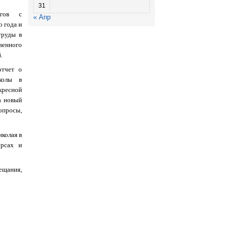
31
огов с
« Апр
 года и
труды в
енного
.
отчет о
колы в
кресной
а новый
опросы,
колая в
урсах и
ещания,