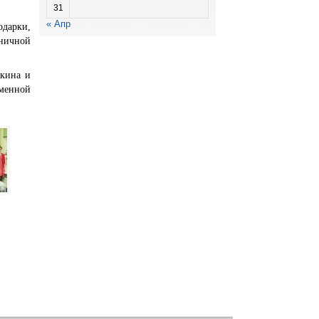
31
« Апр
одарки,
ничной
ыкина и
еменной