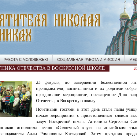
РАБОТА С МОЛОДЕЖЬЮ
СОЦИАЛЬНАЯ РАБОТА И МИССИЯ
МЕД
ТНИКА ОТЕЧЕСТВА В ВОСКРЕСНОЙ ШКОЛЕ
23 февраля, по завершении Божественной лит
преподаватели, воспитанники и их родители собра
праздничное мероприятие, посвященное Дню защ
Отечества, в Воскресную школу.
Почетными гостями в этот день стали папы учащи
начале мероприятия с приветственным словом выс
завуч Воскресной школы Антонина Сергеевна Саве
анников исполнила песню «Солнечный круг» на английском язы
преподавателя Аллы Романовны Котляровой. Затем праздник продо