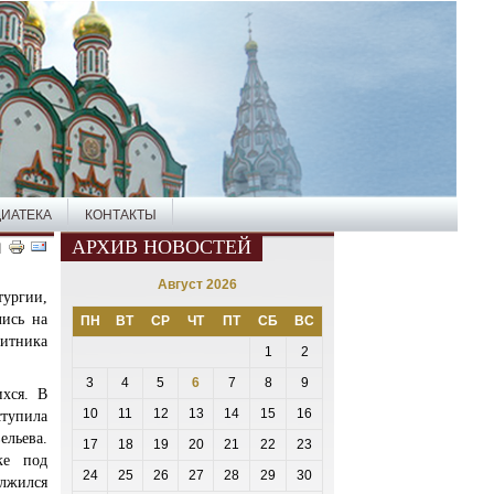
ИАТЕКА
КОНТАКТЫ
АРХИВ НОВОСТЕЙ
Август 2026
ургии,
лись на
ПН
ВТ
СР
ЧТ
ПТ
СБ
ВС
итника
1
2
3
4
5
6
7
8
9
хся. В
10
11
12
13
14
15
16
тупила
льева.
17
18
19
20
21
22
23
ке под
24
25
26
27
28
29
30
лжился