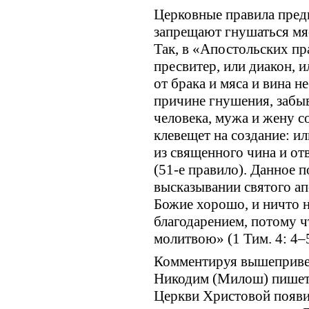
Церковные правила пред
запрещают гнушаться мя
Так, в «Апостольских пра
пресвитер, или диакон, 
от брака и мяса и вина н
причине гнушения, забыв,
человека, мужа и жену со
клевещет на создание: ил
из священного чина и от
(51-е правило). Данное 
высказывании святого ап
Божие хорошо, и ничто н
благодарением, потому 
молитвою» (1 Тим. 4: 4–5
Комментируя вышепривед
Никодим (Милош) пишет:
Церкви Христовой появи