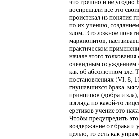
что грешно и не угодно Б
воспрещали все это свои
проистекал из понятия г
по их учению, созданием
злом. Это ложное поняти
маркионитов, настаивавш
практическом применени
начале этого толкования
очевидным осуждением э
как об абсолютном зле. 
постановлениях (VI. 8, 1
гнушавшихся брака, мяса
принципов (добра и зла)
взгляда по какой-то лиц
еретиков учение это нач
Чтобы предупредить это 
воздержание от брака и 
целью, то есть как упраж