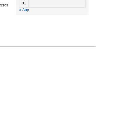
31
устов.
« Апр