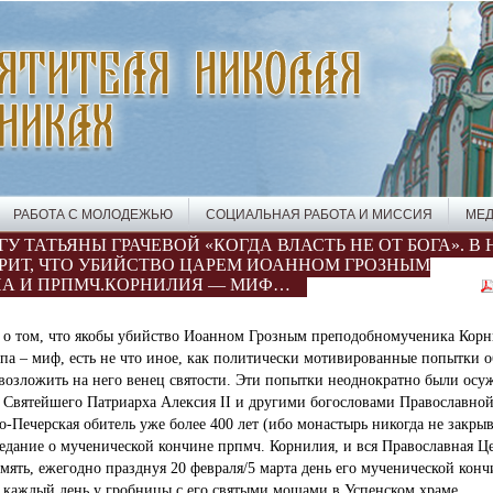
РАБОТА С МОЛОДЕЖЬЮ
СОЦИАЛЬНАЯ РАБОТА И МИССИЯ
МЕД
У ТАТЬЯНЫ ГРАЧЕВОЙ «КОГДА ВЛАСТЬ НЕ ОТ БОГА». В 
РИТ, ЧТО УБИЙСТВО ЦАРЕМ ИОАННОМ ГРОЗНЫМ
ПА И ПРПМЧ.КОРНИЛИЯ — МИФ…
 о том, что якобы убийство Иоанном Грозным преподобномученика Корн
па – миф, есть не что иное, как политически мотивированные попытки о
 возложить на него венец святости. Эти попытки неоднократно были осу
 Святейшего Патриарха Алексия II и другими богословами Православно
-Печерская обитель уже более 400 лет (ибо монастырь никогда не закрыв
едание о мученической кончине прпмч. Корнилия, и вся
Православная Ц
амять, ежегодно празднуя 20 февраля/5 марта день его мученической кон
и каждый день у гробницы с его святыми мощами в Успенском храме