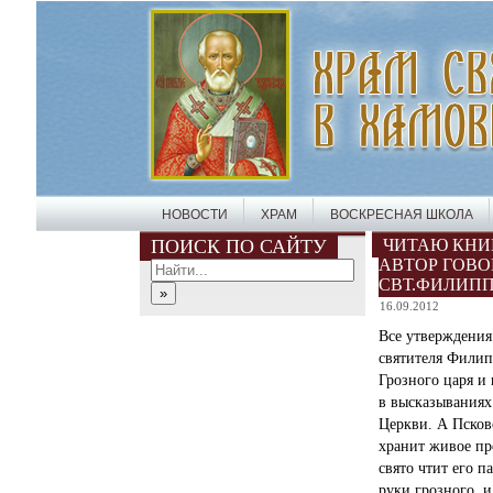
НОВОСТИ
ХРАМ
ВОСКРЕСНАЯ ШКОЛА
ПОИСК ПО САЙТУ
ЧИТАЮ КНИГ
АВТОР ГОВО
СВТ.ФИЛИП
16.09.2012
Все утверждения
святителя Филип
Грозного царя и
в высказываниях
Церкви. А Псково
хранит живое пр
свято чтит его п
руки грозного, 