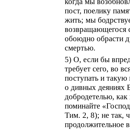
когда мы возобнов
пост, поелику пам
жить; мы бодрствуе
возвращающегося с
обоюдно обрасти др
смертью.
5) О, если бы впре
требует сего, во вс
поступать и такую 
о дивных деяниях 
добродетелью, как 
поминайте «Господ
Тим. 2, 8); не так
продолжительное в