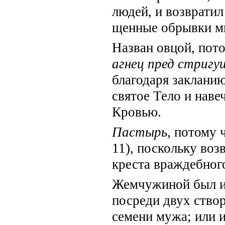
людей, и возвратил
щенные обрывки мы
Назван овцой, пот
агнец пред стригу
благодаря закланию
святое Тело и наве
Кровью.
Пастырь,
потому 
11), поскольку воз
креста враждебного
Жемчужиной был из
посреди двух створ
семени мужа; или и