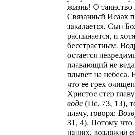
жизнь! О таинство
Связанный Исаак по
закалается. Сын Бо
распинается, и хот
бесстрастным. Водр
остается невредимы
плавающий не ведае
плывет на небеса.
что ее грех очищен
Христос стер глав
воде
(Пс. 73, 13), 
плачу, говоря:
Возв
31, 4). Потому что
наших, возложил е