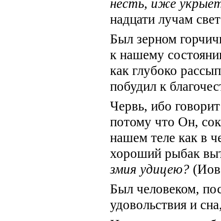
несть, иже укрые
надцати лучам свет
Был зерном горчич
к нашему состоянию
как глубоко рассы
побудил к благочес
Червь, ибо говори
потому что Он, со
нашем теле как в ч
хороший рыбак выт
змия удицею?
(Иов.
Был человеком, пос
удовольствия и сна