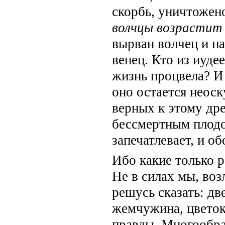
скорбь, уничтожен
волчцы возрастит
вырван волчец и н
венец. Кто из иуде
жизнь процвела? И
оно остается неоск
верных к этому дре
бессмертным плодом
запечатлевает, и об
Ибо какие только 
Не в силах мы, воз
решусь сказать: две
жемчужина, цветок, 
правды. Многообра