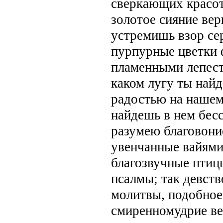
сверкающих красот
золотое сияние вер
устремишь взор се
пурпурные цветки 
пламенными лепест
каком лугу ты най
радостью на нашем
найдешь в нем бес
разумею благовони
увенчанные вайями
благозвучные птиц
псалмы; так девств
молитвы, подобное 
смиренномудрие ве