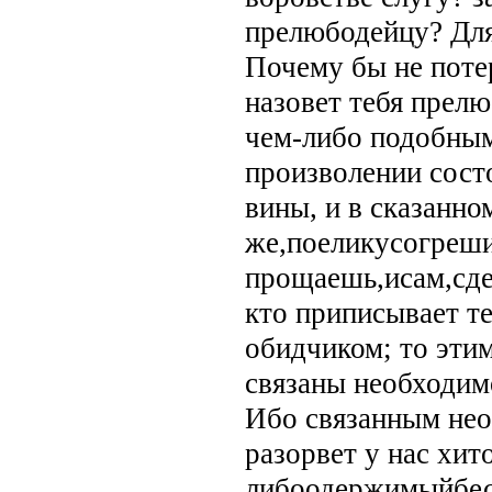
прелюбодейцу? Для 
Почему бы не поте
назовет тебя прелю
чем-либо подобным
произволении сост
вины, и в сказанно
же,поеликусогреш
прощаешь,исам,сде
кто приписывает те
обидчиком; то эти
связаны необходим
Ибо связанным не
разорвет у нас хит
либоодержимыйбесо