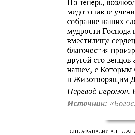
Но теперь, возлюбл
медоточивое учени
собрание наших сл
мудрости Господа 
вместилище сердец
благочестия произр
другой сто венцов
нашем, с Которым 
и Животво­рящим Д
Перевод иеромон. 
Источник:
«Богосл
СВТ. АФАНАСИЙ АЛЕКСАН