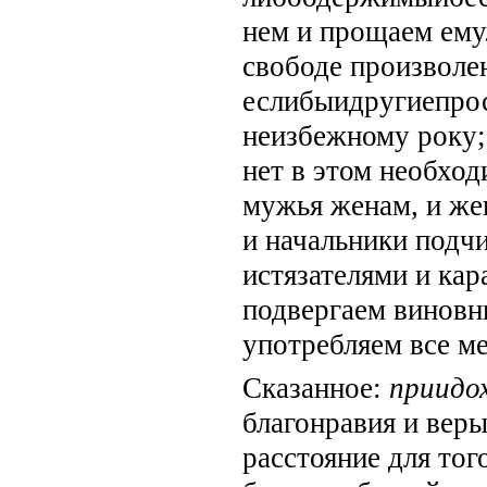
нем и прощаем ему.
свободе произволе
еслибыидругиепрос
неизбежному року;
нет в этом необход
мужья женам, и же
и начальники подч
истязателями и кар
подвергаем виновн
употребляем все ме
Сказанное:
приидо
благонравия и вер
расстояние для тог