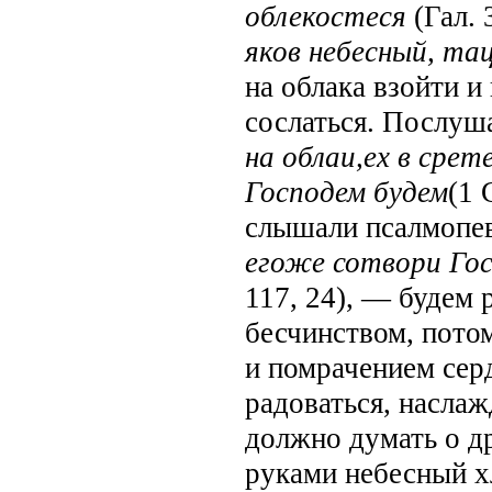
облекостеся
(Гал. 
яков небесный, та
на облака взойти и
сослаться. Послуш
на облаи,ех в срет
Господем будем
(1 
слышали псалмопев
егоже сотвори Гос
117, 24), — будем 
бесчинством, пото
и помрачением серд
радоваться, насла
должно думать о д
руками небесный х