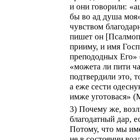
и они говорили: «а
бы во ад душа моя»
чувством благодарн
пишет он [Псалмопе
прииму, и имя Госп
препододных Его» (
«можета ли пити ч
подтвердили это, 
а еже сести одесн
имже уготовася» (М
3) Почему же, во
благодатный дар, 
Потому, что мы име
не в состоянии воз