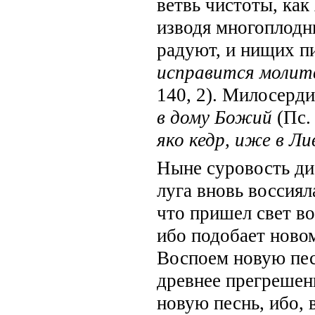
ветвь чистоты, как
изводя многоплодн
радуют, и нищих пи
исправится молитв
140, 2). Милосерди
в дому Божий
(Пс.
яко кедр, иже в Л
Ныне суровость ди
луга вновь воссиял
что пришел свет во
ибо подобает новом
Воспоем новую пес
древнее прегрешен
но­вую песнь, ибо,