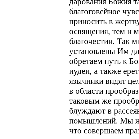
дарования Божия т
благоговейное чув
приносить в жертв
освящения, тем и 
благочестии. Так 
установлены Им дл
обретаем путь к Б
иудеи, а также ере
язычники видят це
в области прообраз
таковым же прообр
блуждают в рассея
помышлений. Мы же
что совершаем праз