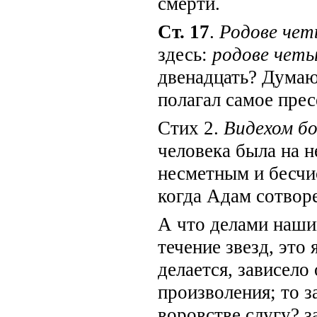
смерти.
Ст. 17
.
Родове чет
здесь:
родове чет
двенадцать? Думаю
полагал самое пре
Стих 2.
Видехом бо
человека была на н
несметным и бесчи
когда Адам сотвор
А что делами наши
течение звезд, это
делается, зависело 
произволения; то з
воровстве слугу? з