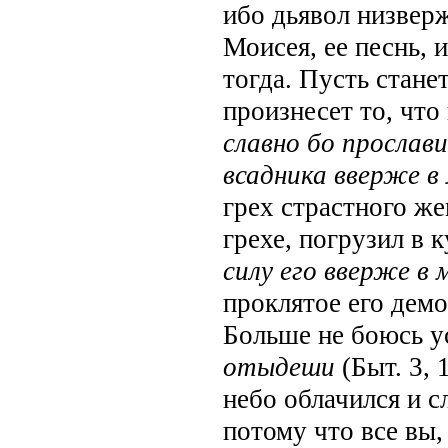
ибо дьявол низвер
Моисея, ее песнь, 
тогда. Пусть стане
произнесет то, чт
славно бо прослав
всадника вверже в
грех страстного ж
грехе, погрузил в
силу его вверже в
проклятое его дем
Больше не боюсь 
отыдеши
(Быт. 3,
небо облачился и с
потому что все вы