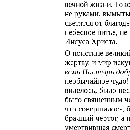
вечной жизни. Гов
не руками, вымыты
светятся от благод
небесное питье, не
Иисуса Христа.
О поистине великий
жертву, и мир иску
есмь Пастырь до
необычайное чудо! 
виделось, было нес
было священным чер
что совершилось, 
брачный чертог, а 
умертвившая смерт