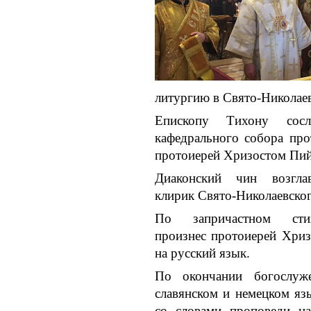
литургию в Свято-Николаев
Епископу Тихону сослу
кафедрального собора пр
протоиерей Хризостом Пий
Диаконский чин возгл
клирик Свято-Николаевског
По запричастном ст
произнес протоиерей Хриз
на русский язык.
По окончании богослуже
славянском и немецком яз
со словами проповеди на