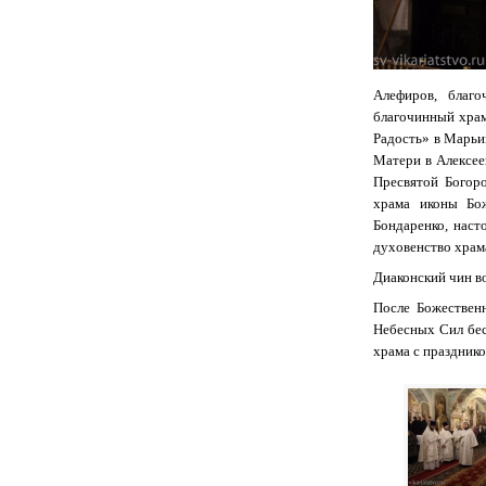
Алефиров, благо
благочинный храм
Радость» в Марьи
Матери в Алексее
Пресвятой Богоро
храма иконы Бо
Бондаренко, нас
духовенство храм
Диаконский чин в
После Божествен
Небесных Сил бе
храма с празднико