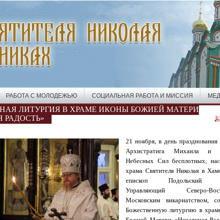
РАБОТА С МОЛОДЕЖЬЮ
СОЦИАЛЬНАЯ РАБОТА И МИССИЯ
МЕД
НАЯ ЛИТУРГИЯ В ХРАМЕ ИКОНЫ БОЖИЕЙ МАТЕРИ
 РАДОСТЬ»
21 ноября, в день празднования
Архистратига Михаила и 
Небесных Сил бесплотных, нас
храма Святителя Николая в Хам
епископ Подольский Т
Управляющий Северо-Вос
Московским викариатством, с
Божественную литургию в храм
Божией Матери «Нечаянная Рад