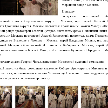
Марьиной роще г. Москвы.
Епископу Тих
сослужили: протоиерей Ан
чинный храмов Сергиевского округа г. Москвы; протоиерей Георгий 
ов Троицкого округа г. Москвы, настоятель храма иконы Божией Матери «Не
ной роще; протоиерей Георгий Гуторов, настоятель храма Тихвинской иконы
вском г. Москвы; протоиерей Андрей Рахновский, настоятель храма Положен
дицы во Влахерне в Леонове г. Москвы; иерей Владислав Мишин, и.о. нас
жией Матери «Живоносный Источник» в Бибиреве г. Москвы; иерей Д
тоятель храма иконы Божией Матери «Неопалимая Купина» в Отрадном г. М
а.
озглавил диакон Георгий Чикал, выпускник Московской духовной семинарии.
ной литургии было совершено славление Собору Архистратига Михаила и
сплотных, по окончанию которого Управляющий викариатством поздравил п
м и обратился со словами проповеди.