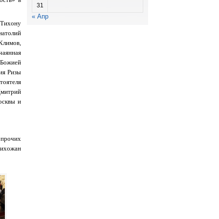
31
« Апр
ону
атолий
Климов,
чаянная
 Божией
ия Ризы
тоятеля
митрий
осквы и
 прочих
рихожан